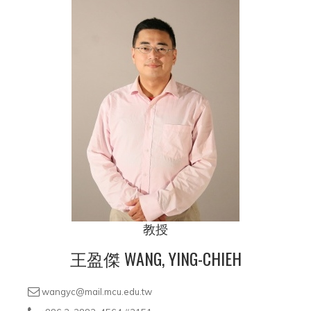
教授
王盈傑 WANG, YING-CHIEH
wangyc@mail.mcu.edu.tw