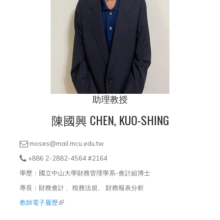
助理教授
陳國興 CHEN, KUO-SHING
moses@mail.mcu.edu.tw
+886 2-2882-4564 #2164
學歷：國立中山大學財務管理學系-會計組博士
專長：財務會計 、稅務法規、 財務報表分析
教師電子履歷
(link is external)