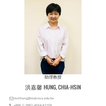
助理教授
洪嘉馨 HUNG, CHIA-HSIN
mchhung@mail.mcu.edu.tw
+886 2-2882-4564 #2158