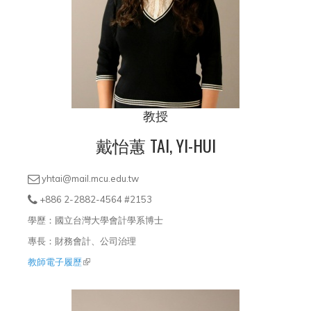
教授
戴怡蕙 TAI, YI-HUI
yhtai@mail.mcu.edu.tw
+886 2-2882-4564 #2153
學歷：國立台灣大學會計學系博士
專長：財務會計、公司治理
教師電子履歷
(link is external)